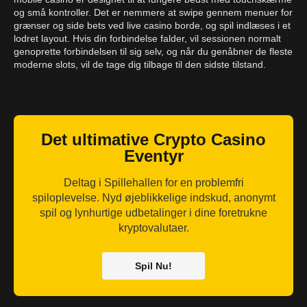
og små kontroller. Det er nemmere at swipe gennem menuer for
grænser og side bets ved live casino borde, og spil indlæses i et
lodret layout. Hvis din forbindelse falder, vil sessionen normalt
genoprette forbindelsen til sig selv, og når du genåbner de fleste
moderne slots, vil de tage dig tilbage til den sidste tilstand.
Det ultimative Crypto Casino
Eventyr
Deltag i Spillehallen for en problemfri
spiloplevelse. Nyd øjeblikkelige indskud, anonymt
spil og lynhurtige udbetalinger i dine foretrukne
kryptovalutaer.
Spil Nu!