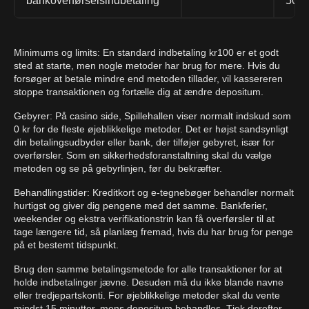
bankoverførselsindbetaling
50 k
Minimums og limits: En standard indbetaling kr100 er et godt
sted at starte, men nogle metoder har brug for mere. Hvis du
forsøger at betale mindre end metoden tillader, vil kassereren
stoppe transaktionen og fortælle dig at ændre depositum.
Gebyrer: På casino side, Spillehallen viser normalt indskud som
0 kr for de fleste øjeblikkelige metoder. Det er højst sandsynligt
din betalingsudbyder eller bank, der tilføjer gebyret, især for
overførsler. Som en sikkerhedsforanstaltning skal du vælge
metoden og se på gebyrlinjen, før du bekræfter.
Behandlingstider: Kreditkort og e-tegnebøger behandler normalt
hurtigst og giver dig pengene med det samme. Bankferier,
weekender og ekstra verifikationstrin kan få overførsler til at
tage længere tid, så planlæg fremad, hvis du har brug for penge
på et bestemt tidspunkt.
Brug den samme betalingsmetode for alle transaktioner for at
holde indbetalinger jævne. Desuden må du ikke blande navne
eller tredjepartskonti. For øjeblikkelige metoder skal du vente
mindst 15 minutter, mens depositum behandles. Tjek derefter