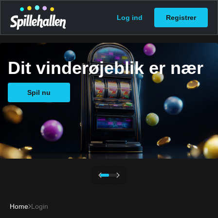
Log ind
Registrer
Dit vinderøjeblik er nær
Spil nu
Home
Login