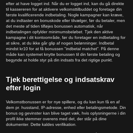
efter at have logget ind. Når du er logget ind, kan du gå direkte
til kassereren for at aktivere velkomsttilbuddet og foretage din
første kvalificerende indbetaling. Nogle kampagner kan kræve,
at du indtaster en bonuskode eller tilvælger, før du betaler, men
det meste af tiden tilføjes bonussen automatisk, når
indbetalingen opfylder minimumsbeløbet. Tjek den aktive
kampagne i dit kontoområde, før du foretager en indbetaling for
at sikre, at du ikke går glip af nogen belønninger. Indbetal
mindst kr10 for at få bonussen "indbetal matchet". På denne
måde kan systemet knytte bonussen til din første betaling og
begynde at holde styr på din indsats fra det rigtige punkt.
Tjek berettigelse og indsatskrav
efter login
Velkomstbonussen er for nye spillere, og du kan kun få en af
dem pr. husstand, IP-adresse, enhed eller betalingsmetode. Din
bonus og gevinster kan blive taget væk, hvis oplysningerne i din
profil ikke stemmer overens med det, der står på dine
dokumenter. Dette kaldes verifikation.