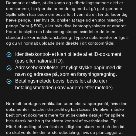
Danmark: at sikre, at din konto og udbetalingsmetode altid er
den samme, hjælper din anmodning med at gå glat igennem.
Spillehallen kan bede om bevis for, hvem du er, før du lader dig
hæve penge, især hvis du ønsker at tage ud en stor mængde
penge (som $ 500), eller hvis dine kontooplysninger er ændret.
For at beskytte din balance og stoppe svindel er dette en
standard sikkerhedsforanstaltning. Typiske dokumenter er ligetil,
og du vil normalt uploade dem direkte i dit kontoområde:
Identitetskontrol- et klart billede af et ID-dokument
(pas eller nationalt ID).
Adressebekræftelse: et nyligt stykke papir med dit
navn og adresse på, som en forsyningsregning.
Betalingsmetode bevis: bevis for, at du ejer
betalingsmetoden (krav varierer efter metode).
Normalt foretages verifikation uden ekstra spørgsmål, hvis dine
dokumenter matcher din profil og kan læses. Du bliver måske
bedt om et dokument mere for at bekræfte detaljer for spillere,
hvis dansk har brug for ekstra kontrol af overholdelse. Tip:
Efterbehandling af verifikation tidligt kan skære ned på den tid,
du skal vente før din første udbetaling, hvis du planlægger at