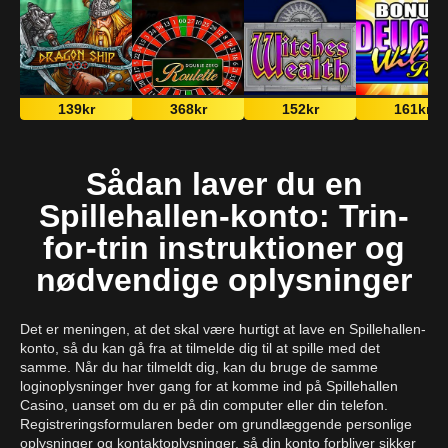
139kr
368kr
152kr
161kr
Sådan laver du en
Spillehallen-konto: Trin-
for-trin instruktioner og
nødvendige oplysninger
Det er meningen, at det skal være hurtigt at lave en Spillehallen-
konto, så du kan gå fra at tilmelde dig til at spille med det
samme. Når du har tilmeldt dig, kan du bruge de samme
loginoplysninger hver gang for at komme ind på Spillehallen
Casino, uanset om du er på din computer eller din telefon.
Registreringsformularen beder om grundlæggende personlige
oplysninger og kontaktoplysninger, så din konto forbliver sikker