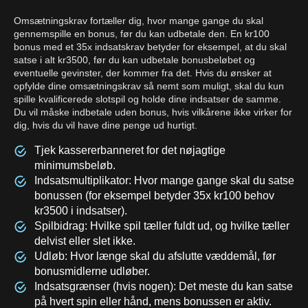
Omsætningskrav fortæller dig, hvor mange gange du skal
gennemspille en bonus, før du kan udbetale den. En kr100
bonus med et 35x indsatskrav betyder for eksempel, at du skal
satse i alt kr3500, før du kan udbetale bonusbeløbet og
eventuelle gevinster, der kommer fra det. Hvis du ønsker at
opfylde dine omsætningskrav så nemt som muligt, skal du kun
spille kvalificerede slotspil og holde dine indsatser de samme.
Du vil måske indbetale uden bonus, hvis vilkårene ikke virker for
dig, hvis du vil have dine penge ud hurtigt.
Tjek kassererbanneret for det nøjagtige
minimumsbeløb.
Indsatsmultiplikator: Hvor mange gange skal du satse
bonussen (for eksempel betyder 35x kr100 behov
kr3500 i indsatser).
Spilbidrag: Hvilke spil tæller fuldt ud, og hvilke tæller
delvist eller slet ikke.
Udløb: Hvor længe skal du afslutte væddemål, før
bonusmidlerne udløber.
Indsatsgrænser (hvis nogen): Det meste du kan satse
på hvert spin eller hånd, mens bonussen er aktiv.