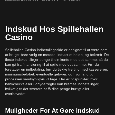
Indskud Hos Spillehallen
Casino
Spillehallen Casino indbetalingsside er designet til at være nem
at bruge: bare vælg en metode, indtast et beløb, og bekræft. De
fleste indskud tilføjer penge til din konto med det samme, så du
kan gå fra finansiering til at spille med det samme. Før du
foretager en indbetaling, bør du tjekke tre ting med kassereren:
minimumsbeløbet, eventuelle gebyrer, og hvor lang tid
processen sandsynligvis vil tage. Der er tidspunkter, hvor
bankchecks eller udbyderregler kan bremse indbetalinger,
hvilket gør det sværere at få dine penge hurtigt eller
overhovedet.
Muligheder For At Gøre Indskud