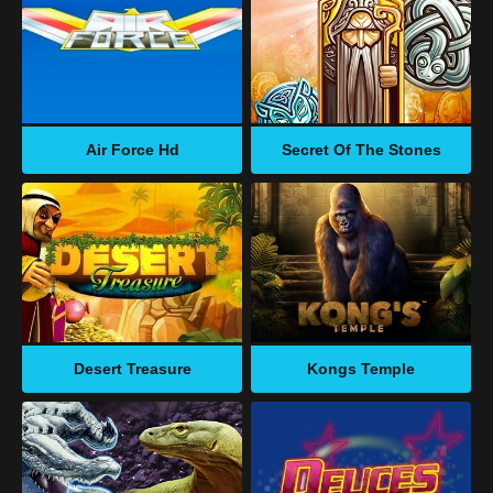
Air Force Hd
Secret Of The Stones
Desert Treasure
Kongs Temple