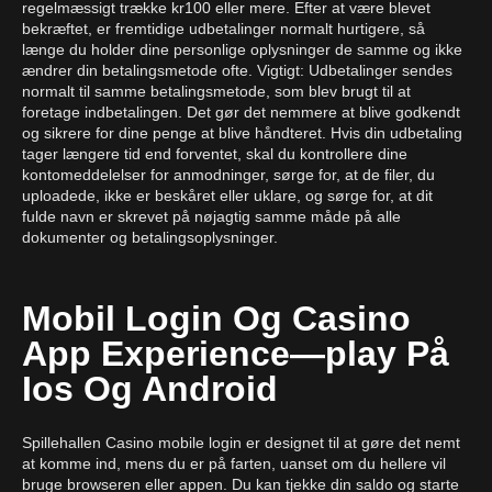
regelmæssigt trække kr100 eller mere. Efter at være blevet
bekræftet, er fremtidige udbetalinger normalt hurtigere, så
længe du holder dine personlige oplysninger de samme og ikke
ændrer din betalingsmetode ofte. Vigtigt: Udbetalinger sendes
normalt til samme betalingsmetode, som blev brugt til at
foretage indbetalingen. Det gør det nemmere at blive godkendt
og sikrere for dine penge at blive håndteret. Hvis din udbetaling
tager længere tid end forventet, skal du kontrollere dine
kontomeddelelser for anmodninger, sørge for, at de filer, du
uploadede, ikke er beskåret eller uklare, og sørge for, at dit
fulde navn er skrevet på nøjagtig samme måde på alle
dokumenter og betalingsoplysninger.
Mobil Login Og Casino
App Experience—play På
Ios Og Android
Spillehallen Casino mobile login er designet til at gøre det nemt
at komme ind, mens du er på farten, uanset om du hellere vil
bruge browseren eller appen. Du kan tjekke din saldo og starte