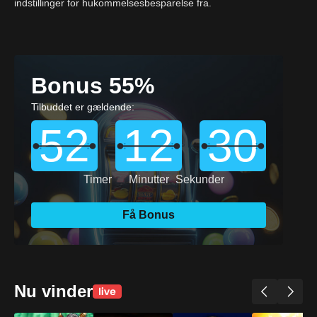
indstillinger for hukommelsesbesparelse fra.
Bonus 55%
Tilbuddet er gældende:
52
12
28
Timer
Minutter
Sekunder
Få Bonus
Nu vinder